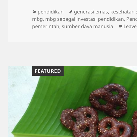
Categories
Tags
pendidikan
generasi emas
,
kesehatan 
mbg
,
mbg sebagai investasi pendidikan
,
Pend
pemerintah
,
sumber daya manusia
Leav
FEATURED