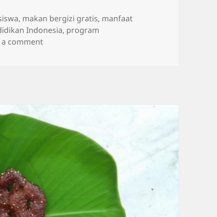
siswa
,
makan bergizi gratis
,
manfaat
idikan Indonesia
,
program
on MBG sebagai Investasi Pendidikan Jangka P
e a comment