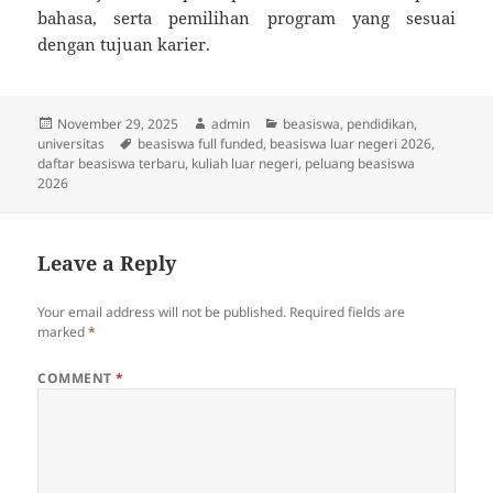
bahasa, serta pemilihan program yang sesuai
dengan tujuan karier.
Posted
Author
Categories
November 29, 2025
admin
beasiswa
,
pendidikan
,
on
Tags
universitas
beasiswa full funded
,
beasiswa luar negeri 2026
,
daftar beasiswa terbaru
,
kuliah luar negeri
,
peluang beasiswa
2026
Leave a Reply
Your email address will not be published.
Required fields are
marked
*
COMMENT
*