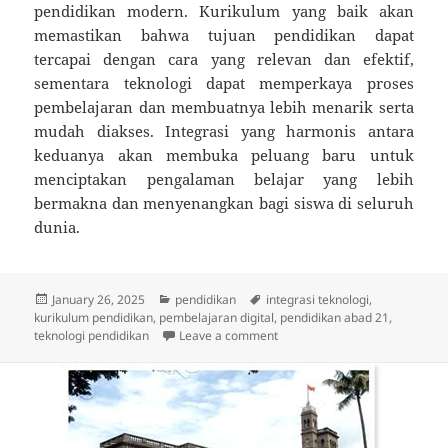
pendidikan modern. Kurikulum yang baik akan
memastikan bahwa tujuan pendidikan dapat
tercapai dengan cara yang relevan dan efektif,
sementara teknologi dapat memperkaya proses
pembelajaran dan membuatnya lebih menarik serta
mudah diakses. Integrasi yang harmonis antara
keduanya akan membuka peluang baru untuk
menciptakan pengalaman belajar yang lebih
bermakna dan menyenangkan bagi siswa di seluruh
dunia.
Posted
Categories
Tags
January 26, 2025
pendidikan
integrasi teknologi
,
on
kurikulum pendidikan
,
pembelajaran digital
,
pendidikan abad 21
,
on Kurikulum dan Teknologi 
teknologi pendidikan
Leave a comment