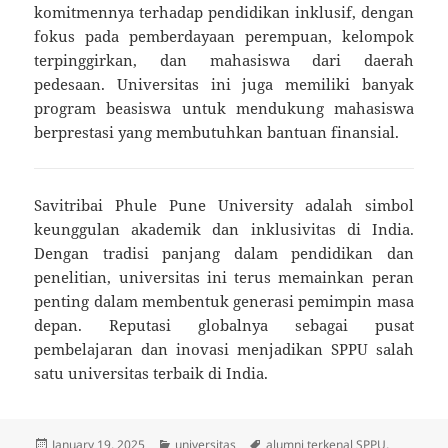
komitmennya terhadap pendidikan inklusif, dengan
fokus pada pemberdayaan perempuan, kelompok
terpinggirkan, dan mahasiswa dari daerah
pedesaan. Universitas ini juga memiliki banyak
program beasiswa untuk mendukung mahasiswa
berprestasi yang membutuhkan bantuan finansial.
Savitribai Phule Pune University adalah simbol
keunggulan akademik dan inklusivitas di India.
Dengan tradisi panjang dalam pendidikan dan
penelitian, universitas ini terus memainkan peran
penting dalam membentuk generasi pemimpin masa
depan. Reputasi globalnya sebagai pusat
pembelajaran dan inovasi menjadikan SPPU salah
satu universitas terbaik di India.
Posted
Categories
Tags
January 19, 2025
universitas
alumni terkenal SPPU
,