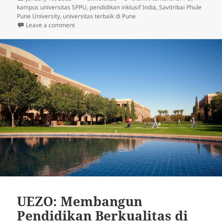
on
kampus universitas SPPU
,
pendidikan inklusif India
,
Savitribai Phule
Pune University
,
universitas terbaik di Pune
on Savitribai Phule Pune University: Pusat Keunggulan
Leave a comment
UEZO: Membangun
Pendidikan Berkualitas di