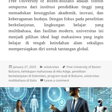
Free University of Bozen-Bolzano adalah contoh
sempurna dari institusi pendidikan tinggi yang
memadukan keunggulan akademik, inovasi, dan
keberagaman budaya. Dengan fokus pada penelitian
berkelanjutan, lingkungan belajar yang
multibahasa, dan fasilitas modern, universitas ini
menjadi pilihan ideal bagi mahasiswa yang ingin
belajar di tengah keindahan alam sekaligus
mempersiapkan diri untuk tantangan global.
Posted
Categories
Tags
January 27, 2025
universitas
Free University of Bozen-
on
Bolzano
,
kehidupan mahasiswa di Alto Adige
,
penelitian
berkelanjutan di Dolomites
,
program studi di Bolzano
,
universitas
on Free University of Bozen-B
multibahasa di Italia
Leave a comment