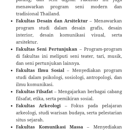
menawarkan program seni modern dan
tradisional Thailand.
Fakultas Desain dan Arsitektur
– Menawarkan
program studi dalam desain grafis, desain
interior, desain komunikasi visual, serta
arsitektur.
Fakultas Seni Pertunjukan
– Program-program
di fakultas ini meliputi seni teater, tari, musik,
dan seni pertunjukan lainnya.
Fakultas Ilmu Sosial
– Menyediakan program
studi dalam psikologi, sosiologi, antropologi, dan
ilmu komunikasi.
Fakultas Filsafat
– Mengajarkan berbagai cabang
filsafat, etika, serta pemikiran sosial.
Fakultas Arkeologi
– Fokus pada pelajaran
arkeologi, studi warisan budaya, serta pelestarian
situs sejarah.
Fakultas Komunikasi Massa
– Menyediakan