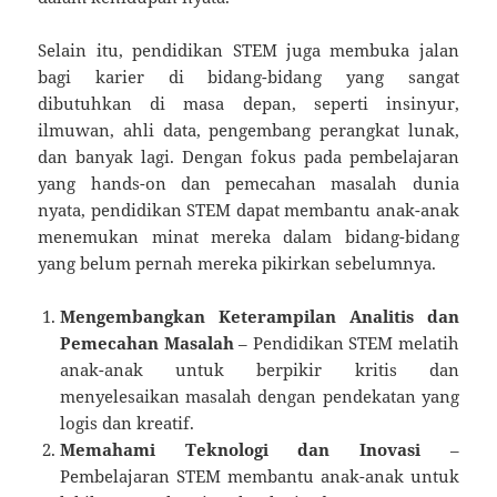
Selain itu, pendidikan STEM juga membuka jalan
bagi karier di bidang-bidang yang sangat
dibutuhkan di masa depan, seperti insinyur,
ilmuwan, ahli data, pengembang perangkat lunak,
dan banyak lagi. Dengan fokus pada pembelajaran
yang hands-on dan pemecahan masalah dunia
nyata, pendidikan STEM dapat membantu anak-anak
menemukan minat mereka dalam bidang-bidang
yang belum pernah mereka pikirkan sebelumnya.
Mengembangkan Keterampilan Analitis dan
Pemecahan Masalah
– Pendidikan STEM melatih
anak-anak untuk berpikir kritis dan
menyelesaikan masalah dengan pendekatan yang
logis dan kreatif.
Memahami Teknologi dan Inovasi
–
Pembelajaran STEM membantu anak-anak untuk