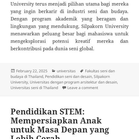
University terus menjadi pilihan utama bagi mereka
yang ingin berkarir di industri seni dan budaya.
Dengan program akademik yang beragam dan
lingkungan yang mendukung, Silpakorn University
menawarkan peluang besar bagi mahasiswa untuk
mengeksplorasi potensi kreatif mereka dan
berkontribusi pada dunia seni global.
Posted
Categories
Tags
February 22, 2025
universitas
Fakultas seni dan
on
budaya di Thailand
,
Pendidikan seni dan desain
,
Silpakorn
University
,
Universitas dengan program arsitektur dan desain
,
on Silpakorn University
Universitas seni di Thailand
Leave a comment
Pendidikan STEM:
Mempersiapkan Anak
untuk Masa Depan yang
Lebih Cerah