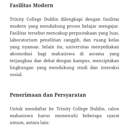
Fasilitas Modern
Trinity College Dublin dilengkapi dengan fasilitas
modern yang mendukung proses belajar mengajar.
Fasilitas tersebut mencakup perpustakaan yang luas,
laboratorium penelitian canggih, dan ruang kelas
yang nyaman. Selain itu, universitas menyediakan
akomodasi bagi mahasiswa di asrama yang
terjangkau dan dekat dengan kampus, menciptakan
lingkungan yang mendukung studi dan interaksi
sosial.
Penerimaan dan Persyaratan
Untuk mendaftar ke Trinity College Dublin, calon
mahasiswa harus memenuhi beberapa syarat
umum, antara lain: