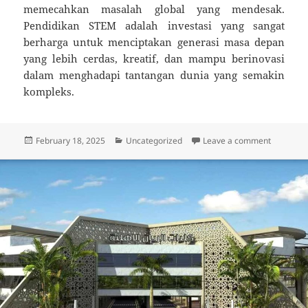
memecahkan masalah global yang mendesak.
Pendidikan STEM adalah investasi yang sangat
berharga untuk menciptakan generasi masa depan
yang lebih cerdas, kreatif, dan mampu berinovasi
dalam menghadapi tantangan dunia yang semakin
kompleks.
Posted
Categories
on Pendi
February 18, 2025
Uncategorized
Leave a comment
on