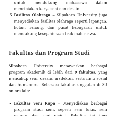
untuk mendukung mahasiswa dalam
menciptakan karya seni dan desain.
Fasilitas Olahraga
– Silpakorn University juga
menyediakan fasilitas olahraga seperti lapangan,
kolam renang, dan pusat kebugaran untuk
mendukung kesejahteraan fisik mahasiswa.
Fakultas dan Program Studi
Silpakorn University menawarkan berbagai
program akademik di lebih dari
9 fakultas
, yang
mencakup seni, desain, arsitektur, serta ilmu sosial
dan humaniora. Beberapa fakultas unggulan di SU
antara lain:
Fakultas Seni Rupa
– Menyediakan berbagai
program studi seni, seperti seni lukis, seni
patung, dan seni digital. Fakultas ini juga