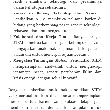
lebih memahami teknologi dan peranannya
dalam kehidupan sehari-hari.
Karier di Bidang Teknologi dan Sains
–
Pendidikan STEM membuka peluang karier di
bidang yang berkembang pesat, seperti teknologi,
rekayasa, dan ilmu pengetahuan.
Kolaborasi dan Kerja Tim
– Banyak proyek
STEM melibatkan kerja kelompok, yang
mengajarkan anak-anak bagaimana bekerja sama
dalam tim untuk mencapai tujuan bersama.
Mengatasi Tantangan Global
– Pendidikan STEM
mempersiapkan anak-anak untuk menghadapi
tantangan besar, seperti perubahan iklim dan
krisis energi, dengan solusi inovatif.
Dengan memberikan anak-anak pendidikan STEM
yang berkualitas, kita tidak hanya mempersiapkan
mereka untuk karier yang sukses, tetapi juga
membekali mereka dengan keterampilan untuk