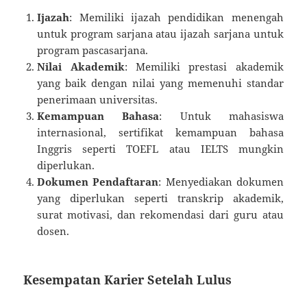
Ijazah
: Memiliki ijazah pendidikan menengah
untuk program sarjana atau ijazah sarjana untuk
program pascasarjana.
Nilai Akademik
: Memiliki prestasi akademik
yang baik dengan nilai yang memenuhi standar
penerimaan universitas.
Kemampuan Bahasa
: Untuk mahasiswa
internasional, sertifikat kemampuan bahasa
Inggris seperti TOEFL atau IELTS mungkin
diperlukan.
Dokumen Pendaftaran
: Menyediakan dokumen
yang diperlukan seperti transkrip akademik,
surat motivasi, dan rekomendasi dari guru atau
dosen.
Kesempatan Karier Setelah Lulus