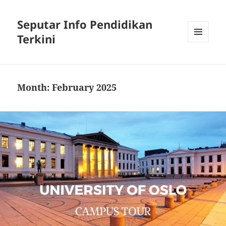
Seputar Info Pendidikan
Terkini
MENU
AND
WIDGETS
Month:
February 2025