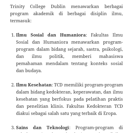
Trinity College Dublin menawarkan berbagai
program akademik di berbagai disiplin ilmu,
termasuk:
Ilmu Sosial dan Humaniora
: Fakultas Ilmu
Sosial dan Humaniora menawarkan program-
program dalam bidang sejarah, sastra, psikologi,
dan ilmu politik, memberi mahasiswa
pemahaman mendalam tentang konteks sosial
dan budaya.
Ilmu Kesehatan
: TCD memiliki program-program
dalam bidang kedokteran, keperawatan, dan ilmu
kesehatan yang berfokus pada pelatihan praktis
dan penelitian klinis. Fakultas Kedokteran TCD
diakui sebagai salah satu yang terbaik di Eropa.
Sains dan Teknologi
: Program-program di