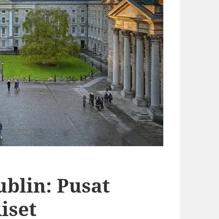
ublin: Pusat
iset