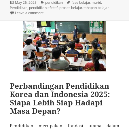
Posted
Categories
Tags
May 26, 2025
pendidikan
fase belajar
,
murid
,
on
Pendidikan
,
pendidikan efektif
,
proses belajar
,
tahapan belajar
on Bagaimana Fase Belajar yang Tepat Bisa Meningk
Leave a comment
Perbandingan Pendidikan
Korea dan Indonesia 2025:
Siapa Lebih Siap Hadapi
Masa Depan?
Pendidikan merupakan fondasi utama dalam