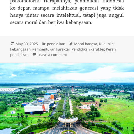
psikomotorik. Harapannya, pendidikan Indonesia
ke depan mampu melahirkan generasi yang tidak
hanya pintar secara intelektual, tetapi juga unggul
secara moral dan berjiwa kebangsaan.
Posted
Categories
Tags
May 30, 2025
pendidikan
Moral bangsa
,
Nilai-nilai
on
kebangsaan
,
Pembentukan karakter
,
Pendidikan karakter
,
Peran
on Pendidikan dan Perannya dalam Me
pendidikan
Leave a comment