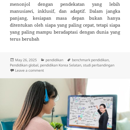
menonjol dengan pendekatan yang lebih
manusiawi, inklusif, dan adaptif. Dalam jangka
panjang, kesiapan masa depan bukan hanya
ditentukan oleh siapa yang paling cepat, tetapi siapa
yang paling mampu beradaptasi dengan dunia yang
terus berubah
Posted
Categories
Tags
May 26, 2025
pendidikan
benchmark pendidikan
,
on
Pendidikan global
,
pendidikan Korea Selatan
,
studi perbandingan
on Perbandingan Pendidikan Korea dan Indonesia 20
Leave a comment