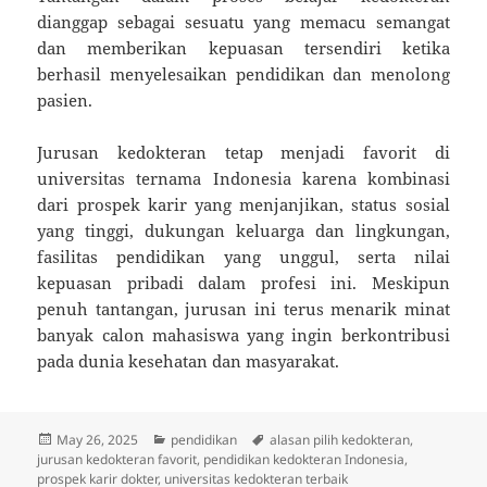
dianggap sebagai sesuatu yang memacu semangat
dan memberikan kepuasan tersendiri ketika
berhasil menyelesaikan pendidikan dan menolong
pasien.
Jurusan kedokteran tetap menjadi favorit di
universitas ternama Indonesia karena kombinasi
dari prospek karir yang menjanjikan, status sosial
yang tinggi, dukungan keluarga dan lingkungan,
fasilitas pendidikan yang unggul, serta nilai
kepuasan pribadi dalam profesi ini. Meskipun
penuh tantangan, jurusan ini terus menarik minat
banyak calon mahasiswa yang ingin berkontribusi
pada dunia kesehatan dan masyarakat.
Posted
Categories
Tags
May 26, 2025
pendidikan
alasan pilih kedokteran
,
on
jurusan kedokteran favorit
,
pendidikan kedokteran Indonesia
,
prospek karir dokter
,
universitas kedokteran terbaik