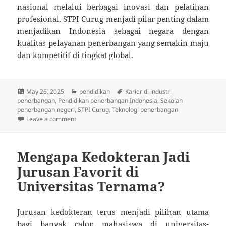
nasional melalui berbagai inovasi dan pelatihan
profesional. STPI Curug menjadi pilar penting dalam
menjadikan Indonesia sebagai negara dengan
kualitas pelayanan penerbangan yang semakin maju
dan kompetitif di tingkat global.
Posted
Categories
Tags
May 26, 2025
pendidikan
Karier di industri
on
penerbangan
,
Pendidikan penerbangan Indonesia
,
Sekolah
penerbangan negeri
,
STPI Curug
,
Teknologi penerbangan
on Mengapa STPI Curug Terkenal Sebagai Sekolah Pe
Leave a comment
Mengapa Kedokteran Jadi
Jurusan Favorit di
Universitas Ternama?
Jurusan kedokteran terus menjadi pilihan utama
bagi banyak calon mahasiswa di universitas-