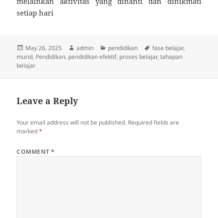
melainkan aktivitas yang dinanti dan dinikmati
setiap hari
Posted
Author
Categories
Tags
May 26, 2025
admin
pendidikan
fase belajar
,
on
murid
,
Pendidikan
,
pendidikan efektif
,
proses belajar
,
tahapan
belajar
Leave a Reply
Your email address will not be published.
Required fields are
marked
*
COMMENT
*