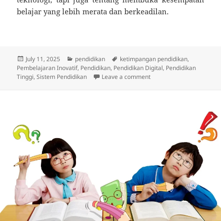
belajar yang lebih merata dan berkeadilan.
Posted
Categories
Tags
July 11, 2025
pendidikan
ketimpangan pendidikan
,
on
Pembelajaran Inovatif
,
Pendidikan
,
Pendidikan Digital
,
Pendidikan
on Beasiswa Pendidikan Ti
Tinggi
,
Sistem Pendidikan
Leave a comment