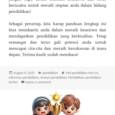
berusaha untuk meraih impian anda dalam bidang
pendidikan!
Sebagai penutup, kita harap panduan lengkap ini
bisa membantu anda dalam meraih beasiswa dan
mendapatkan pendidikan yang berkualitas. Tetap
semangat dan terus gali potensi anda untuk
mencapai cita-cita dan meraih kesuksesan di masa
depan. Terima kasih sudah membaca!
Posted
Categories
Tags
August 9, 2025
pendidikan
info pendidikan hari ini
,
on
informasi pendidikan
,
inovasi pendidikan
,
Pendidikan
,
pendidikan
on Rahasia Menulis Esai Beasiswa yang Menar
terkini
Leave a comment