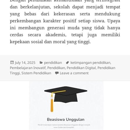
dan berkelanjutan, sekolah dapat menjadi tempat
yang bebas dari kekerasan serta mendukung
perkembangan karakter positif setiap siswa. Upaya
ini membangun generasi muda yang tidak hanya
cerdas secara akademis, tetapi juga memiliki
kepekaan sosial dan moral yang tinggi.
Posted
Categories
Tags
July 14, 2025
pendidikan
ketimpangan pendidikan
,
on
Pembelajaran Inovatif
,
Pendidikan
,
Pendidikan Digital
,
Pendidikan
on Menghidupkan Pendidi
Tinggi
,
Sistem Pendidikan
Leave a comment