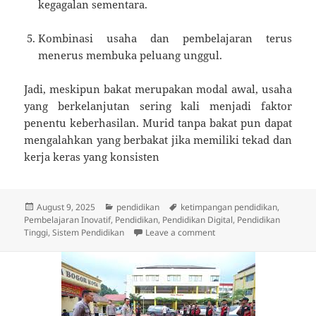
kegagalan sementara.
Kombinasi usaha dan pembelajaran terus
menerus membuka peluang unggul.
Jadi, meskipun bakat merupakan modal awal, usaha
yang berkelanjutan sering kali menjadi faktor
penentu keberhasilan. Murid tanpa bakat pun dapat
mengalahkan yang berbakat jika memiliki tekad dan
kerja keras yang konsisten
Posted
Categories
Tags
August 9, 2025
pendidikan
ketimpangan pendidikan
,
on
Pembelajaran Inovatif
,
Pendidikan
,
Pendidikan Digital
,
Pendidikan
on Apakah Murid Tanpa B
Tinggi
,
Sistem Pendidikan
Leave a comment