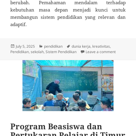
berubah. Pemahaman mendalam terhadap
kebutuhan masa depan menjadi kunci untuk
membangun sistem pendidikan yang relevan dan
adaptif.
Posted
Categories
Tags
July 5, 2025
pendidikan
dunia kerja
,
kreativitas
,
on
on Dunia Ke
Pendidikan
,
sekolah
,
Sistem Pendidikan
Leave a comment
Program Beasiswa dan
Pertukaran Pelajar di Timur