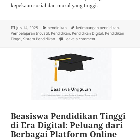
kepekaan sosial dan moral yang tinggi.
Posted
Categories
Tags
July 14, 2025
pendidikan
ketimpangan pendidikan
,
on
Pembelajaran Inovatif
,
Pendidikan
,
Pendidikan Digital
,
Pendidikan
on Menghidupkan Pendidi
Tinggi
,
Sistem Pendidikan
Leave a comment
Beasiswa Pendidikan Tinggi
di Era Digital: Peluang dari
Berbagai Platform Online