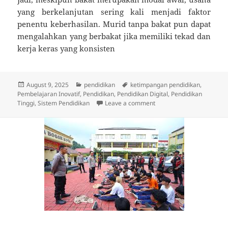
yang berkelanjutan sering kali menjadi faktor
penentu keberhasilan. Murid tanpa bakat pun dapat
mengalahkan yang berbakat jika memiliki tekad dan
kerja keras yang konsisten
Posted
Categories
Tags
August 9, 2025
pendidikan
ketimpangan pendidikan
,
on
Pembelajaran Inovatif
,
Pendidikan
,
Pendidikan Digital
,
Pendidikan
on Apakah Murid Tanpa B
Tinggi
,
Sistem Pendidikan
Leave a comment