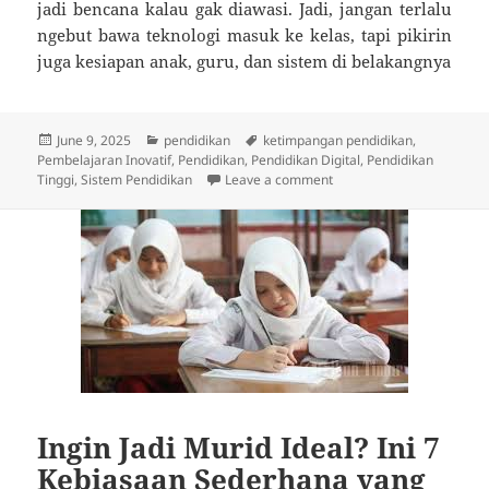
jadi bencana kalau gak diawasi. Jadi, jangan terlalu
ngebut bawa teknologi masuk ke kelas, tapi pikirin
juga kesiapan anak, guru, dan sistem di belakangnya
Posted
Categories
Tags
June 9, 2025
pendidikan
ketimpangan pendidikan
,
on
Pembelajaran Inovatif
,
Pendidikan
,
Pendidikan Digital
,
Pendidikan
on Teknologi di Pendidik
Tinggi
,
Sistem Pendidikan
Leave a comment
Ingin Jadi Murid Ideal? Ini 7
Kebiasaan Sederhana yang