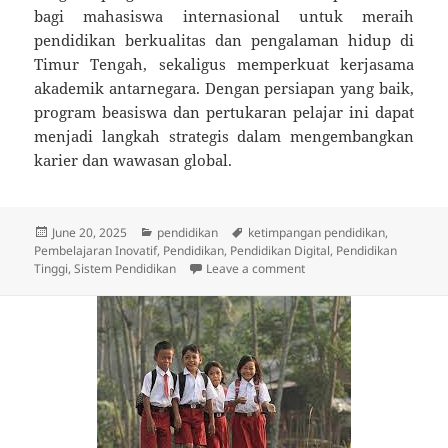
bagi mahasiswa internasional untuk meraih
pendidikan berkualitas dan pengalaman hidup di
Timur Tengah, sekaligus memperkuat kerjasama
akademik antarnegara. Dengan persiapan yang baik,
program beasiswa dan pertukaran pelajar ini dapat
menjadi langkah strategis dalam mengembangkan
karier dan wawasan global.
Posted
Categories
Tags
June 20, 2025
pendidikan
ketimpangan pendidikan
,
on
Pembelajaran Inovatif
,
Pendidikan
,
Pendidikan Digital
,
Pendidikan
on Program Beasiswa dan 
Tinggi
,
Sistem Pendidikan
Leave a comment