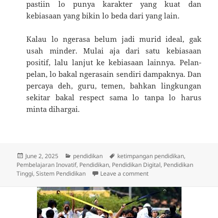
pastiin lo punya karakter yang kuat dan
kebiasaan yang bikin lo beda dari yang lain.
Kalau lo ngerasa belum jadi murid ideal, gak
usah minder. Mulai aja dari satu kebiasaan
positif, lalu lanjut ke kebiasaan lainnya. Pelan-
pelan, lo bakal ngerasain sendiri dampaknya. Dan
percaya deh, guru, temen, bahkan lingkungan
sekitar bakal respect sama lo tanpa lo harus
minta dihargai.
Posted
Categories
Tags
June 2, 2025
pendidikan
ketimpangan pendidikan
,
on
Pembelajaran Inovatif
,
Pendidikan
,
Pendidikan Digital
,
Pendidikan
on Ingin Jadi Murid Ideal
Tinggi
,
Sistem Pendidikan
Leave a comment