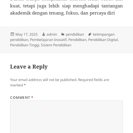
kuat, tetapi juga lebih siap menghadapi tantangan
akademik dengan tenang, fokus, dan percaya diri
Posted
Author
Categories
Tags
May 17, 2025
admin
pendidikan
ketimpangan
on
pendidikan
,
Pembelajaran Inovatif
,
Pendidikan
,
Pendidikan Digital
,
Pendidikan Tinggi
,
Sistem Pendidikan
Leave a Reply
Your email address will not be published.
Required fields are
marked
*
COMMENT
*