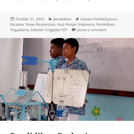
Posted
Categories
Tags
October 31, 2025
pendidikan
Inovasi Pembelajaran
,
on
Karakter Siswa Berprestasi
,
Kota Pelajar Indonesia
,
Pendidikan
on Perkembangan
Yogyakarta
,
Sekolah Unggulan DIY
Leave a comment