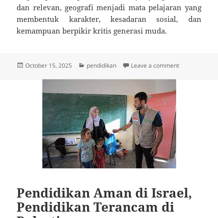
dan relevan, geografi menjadi mata pelajaran yang
membentuk karakter, kesadaran sosial, dan
kemampuan berpikir kritis generasi muda.
Posted
Categories
on Pendidikan
October 15, 2025
pendidikan
Leave a comment
on
Pendidikan Aman di Israel,
Pendidikan Terancam di