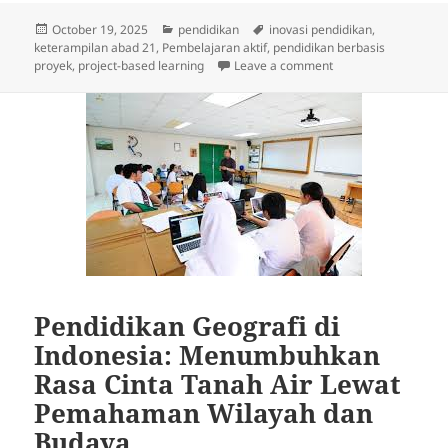
Posted
Categories
Tags
October 19, 2025
pendidikan
inovasi pendidikan
,
on
keterampilan abad 21
,
Pembelajaran aktif
,
pendidikan berbasis
on Pendidikan Berba
proyek
,
project-based learning
Leave a comment
Pendidikan Geografi di
Indonesia: Menumbuhkan
Rasa Cinta Tanah Air Lewat
Pemahaman Wilayah dan
Budaya