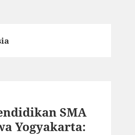
sia
endidikan SMA
wa Yogyakarta: