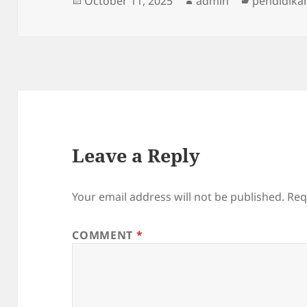
Posted
Author
Categorie
October 11, 2025
admin
pendidika
on
Leave a Reply
Your email address will not be published.
Req
COMMENT
*