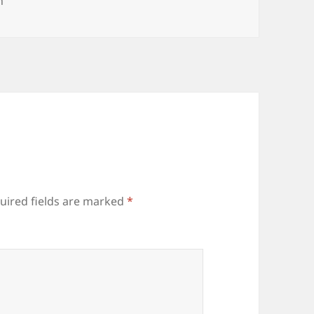
s
n
uired fields are marked
*