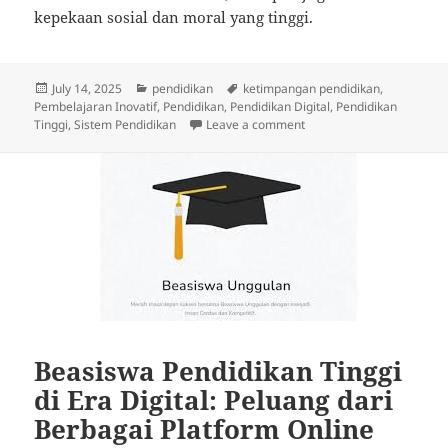
kepekaan sosial dan moral yang tinggi.
Posted
Categories
Tags
July 14, 2025
pendidikan
ketimpangan pendidikan
,
on
Pembelajaran Inovatif
,
Pendidikan
,
Pendidikan Digital
,
Pendidikan
on Menghidupkan Pendidi
Tinggi
,
Sistem Pendidikan
Leave a comment
Beasiswa Pendidikan Tinggi
di Era Digital: Peluang dari
Berbagai Platform Online