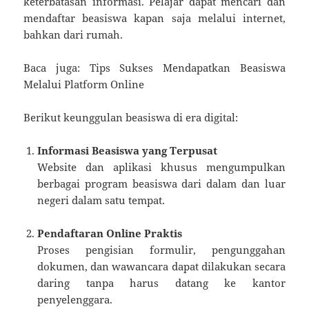
keterbatasan informasi. Pelajar dapat mencari dan
mendaftar beasiswa kapan saja melalui internet,
bahkan dari rumah.
Baca juga: Tips Sukses Mendapatkan Beasiswa
Melalui Platform Online
Berikut keunggulan beasiswa di era digital:
Informasi Beasiswa yang Terpusat
Website dan aplikasi khusus mengumpulkan
berbagai program beasiswa dari dalam dan luar
negeri dalam satu tempat.
Pendaftaran Online Praktis
Proses pengisian formulir, pengunggahan
dokumen, dan wawancara dapat dilakukan secara
daring tanpa harus datang ke kantor
penyelenggara.