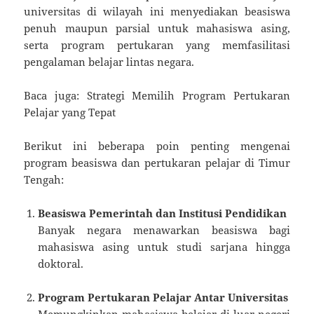
universitas di wilayah ini menyediakan beasiswa
penuh maupun parsial untuk mahasiswa asing,
serta program pertukaran yang memfasilitasi
pengalaman belajar lintas negara.
Baca juga: Strategi Memilih Program Pertukaran
Pelajar yang Tepat
Berikut ini beberapa poin penting mengenai
program beasiswa dan pertukaran pelajar di Timur
Tengah:
Beasiswa Pemerintah dan Institusi Pendidikan
Banyak negara menawarkan beasiswa bagi
mahasiswa asing untuk studi sarjana hingga
doktoral.
Program Pertukaran Pelajar Antar Universitas