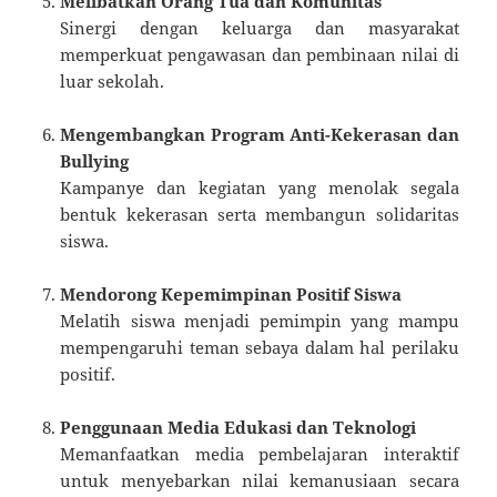
Melibatkan Orang Tua dan Komunitas
Sinergi dengan keluarga dan masyarakat
memperkuat pengawasan dan pembinaan nilai di
luar sekolah.
Mengembangkan Program Anti-Kekerasan dan
Bullying
Kampanye dan kegiatan yang menolak segala
bentuk kekerasan serta membangun solidaritas
siswa.
Mendorong Kepemimpinan Positif Siswa
Melatih siswa menjadi pemimpin yang mampu
mempengaruhi teman sebaya dalam hal perilaku
positif.
Penggunaan Media Edukasi dan Teknologi
Memanfaatkan media pembelajaran interaktif
untuk menyebarkan nilai kemanusiaan secara