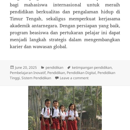
bagi mahasiswa internasional untuk meraih
pendidikan berkualitas dan pengalaman hidup di
Timur Tengah, sekaligus memperkuat kerjasama
akademik antarnegara. Dengan persiapan yang baik,
program beasiswa dan pertukaran pelajar ini dapat
menjadi langkah strategis dalam mengembangkan
karier dan wawasan global.
Posted
Categories
Tags
June 20, 2025
pendidikan
ketimpangan pendidikan
,
on
Pembelajaran Inovatif
,
Pendidikan
,
Pendidikan Digital
,
Pendidikan
on Program Beasiswa dan 
Tinggi
,
Sistem Pendidikan
Leave a comment