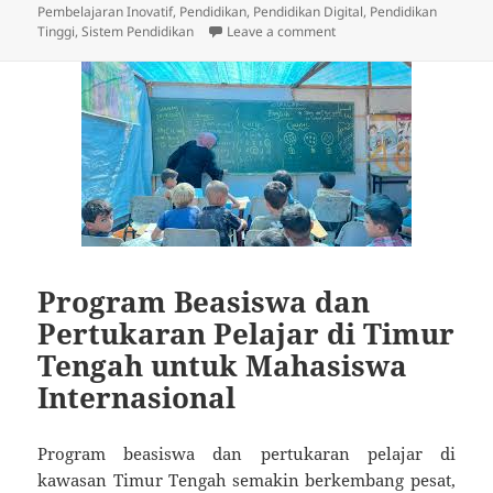
on
Pembelajaran Inovatif
,
Pendidikan
,
Pendidikan Digital
,
Pendidikan
on Beasiswa Pendidikan Ti
Tinggi
,
Sistem Pendidikan
Leave a comment
Program Beasiswa dan
Pertukaran Pelajar di Timur
Tengah untuk Mahasiswa
Internasional
Program beasiswa dan pertukaran pelajar di
kawasan Timur Tengah semakin berkembang pesat,