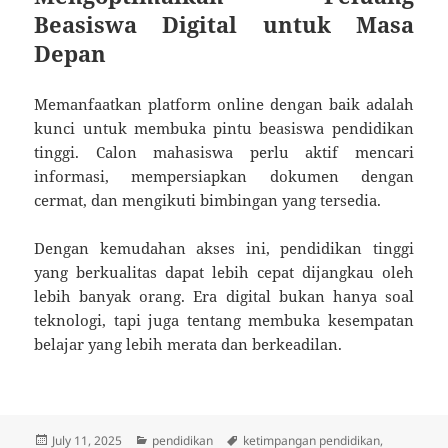
Beasiswa Digital untuk Masa
Depan
Memanfaatkan platform online dengan baik adalah
kunci untuk membuka pintu beasiswa pendidikan
tinggi. Calon mahasiswa perlu aktif mencari
informasi, mempersiapkan dokumen dengan
cermat, dan mengikuti bimbingan yang tersedia.
Dengan kemudahan akses ini, pendidikan tinggi
yang berkualitas dapat lebih cepat dijangkau oleh
lebih banyak orang. Era digital bukan hanya soal
teknologi, tapi juga tentang membuka kesempatan
belajar yang lebih merata dan berkeadilan.
Posted
Categories
Tags
July 11, 2025
pendidikan
ketimpangan pendidikan
,