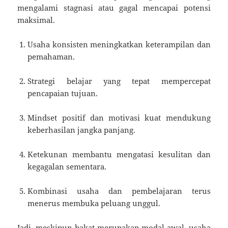
mengalami stagnasi atau gagal mencapai potensi
maksimal.
Usaha konsisten meningkatkan keterampilan dan
pemahaman.
Strategi belajar yang tepat mempercepat
pencapaian tujuan.
Mindset positif dan motivasi kuat mendukung
keberhasilan jangka panjang.
Ketekunan membantu mengatasi kesulitan dan
kegagalan sementara.
Kombinasi usaha dan pembelajaran terus
menerus membuka peluang unggul.
Jadi, meskipun bakat merupakan modal awal, usaha