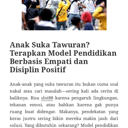
Anak Suka Tawuran?
Terapkan Model Pendidikan
Berbasis Empati dan
Disiplin Positif
Anak-anak yang suka tawuran itu bukan cuma soal
nakal atau cari masalah—sering kali ada cerita di
baliknya. Bisa
slot88
karena pengaruh lingkungan,
tekanan emosi, atau bahkan karena gak punya
ruang buat didengar. Makanya, pendekatan yang
keras justru sering bikin mereka makin jauh dari
solusi. Yang dibutuhin sekarang? Model pendidikan