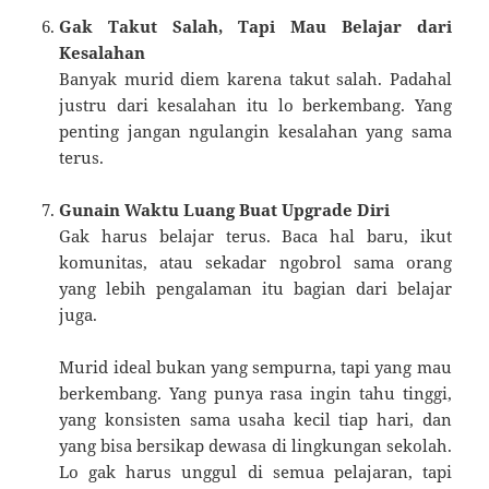
Gak Takut Salah, Tapi Mau Belajar dari
Kesalahan
Banyak murid diem karena takut salah. Padahal
justru dari kesalahan itu lo berkembang. Yang
penting jangan ngulangin kesalahan yang sama
terus.
Gunain Waktu Luang Buat Upgrade Diri
Gak harus belajar terus. Baca hal baru, ikut
komunitas, atau sekadar ngobrol sama orang
yang lebih pengalaman itu bagian dari belajar
juga.
Murid ideal bukan yang sempurna, tapi yang mau
berkembang. Yang punya rasa ingin tahu tinggi,
yang konsisten sama usaha kecil tiap hari, dan
yang bisa bersikap dewasa di lingkungan sekolah.
Lo gak harus unggul di semua pelajaran, tapi