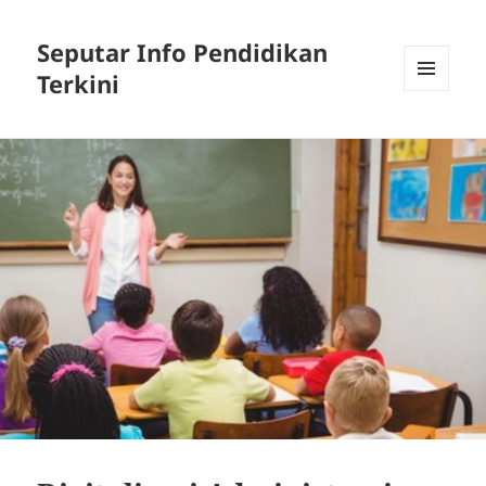
Seputar Info Pendidikan
Terkini
MENU
AND
WIDGETS