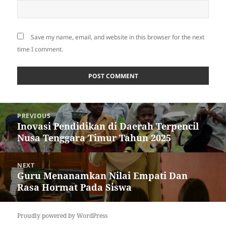
Save my name, email, and website in this browser for the next
time I comment.
Post
PREVIOUS
navigation
Inovasi Pendidikan di Daerah Terpencil
Previous
Nusa Tenggara Timur Tahun 2025
post:
NEXT
Guru Menanamkan Nilai Empati Dan
Next
Rasa Hormat Pada Siswa
post:
Proudly powered by WordPress