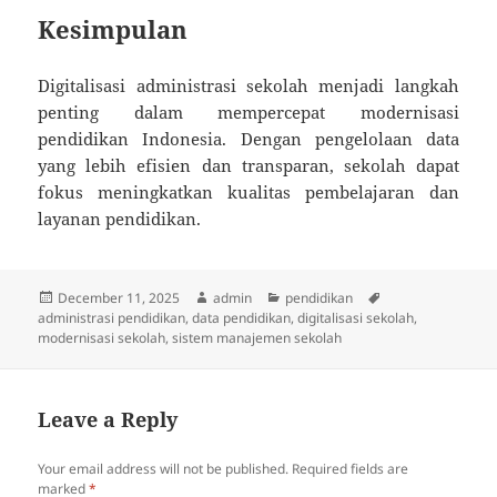
Kesimpulan
Digitalisasi administrasi sekolah menjadi langkah
penting dalam mempercepat modernisasi
pendidikan Indonesia. Dengan pengelolaan data
yang lebih efisien dan transparan, sekolah dapat
fokus meningkatkan kualitas pembelajaran dan
layanan pendidikan.
Posted
Author
Categories
Tags
December 11, 2025
admin
pendidikan
on
administrasi pendidikan
,
data pendidikan
,
digitalisasi sekolah
,
modernisasi sekolah
,
sistem manajemen sekolah
Leave a Reply
Your email address will not be published.
Required fields are
marked
*