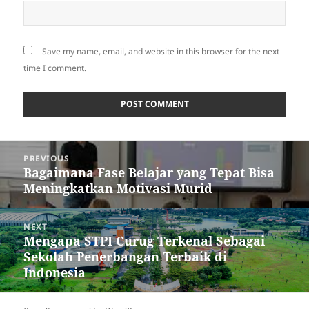
Save my name, email, and website in this browser for the next
time I comment.
Post
PREVIOUS
navigation
Bagaimana Fase Belajar yang Tepat Bisa
Previous
Meningkatkan Motivasi Murid
post:
NEXT
Mengapa STPI Curug Terkenal Sebagai
Next
Sekolah Penerbangan Terbaik di
post:
Indonesia