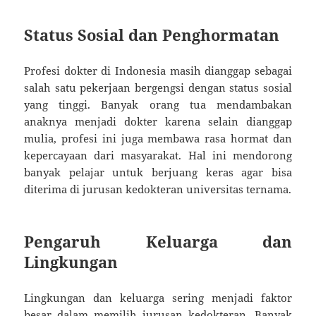
Status Sosial dan Penghormatan
Profesi dokter di Indonesia masih dianggap sebagai
salah satu pekerjaan bergengsi dengan status sosial
yang tinggi. Banyak orang tua mendambakan
anaknya menjadi dokter karena selain dianggap
mulia, profesi ini juga membawa rasa hormat dan
kepercayaan dari masyarakat. Hal ini mendorong
banyak pelajar untuk berjuang keras agar bisa
diterima di jurusan kedokteran universitas ternama.
Pengaruh Keluarga dan
Lingkungan
Lingkungan dan keluarga sering menjadi faktor
besar dalam memilih jurusan kedokteran. Banyak