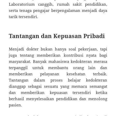
Laboratorium canggih, rumah sakit pendidikan,
serta tenaga pengajar berpengalaman menjadi daya
tarik tersendiri.
Tantangan dan Kepuasan Pribadi
Menjadi dokter bukan hanya soal pekerjaan, tapi
juga tentang memberikan kontribusi nyata bagi
masyarakat. Banyak mahasiswa kedokteran merasa
terpanggil untuk membantu orang lain dan
memberikan pelayanan kesehatan terbaik.
Tantangan dalam proses belajar kedokteran
dianggap sebagai sesuatu yang memacu semangat
dan memberikan kepuasan tersendiri ketika
berhasil menyelesaikan pendidikan dan menolong
pasien.