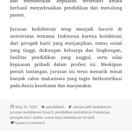
dan memberikan kepuasan tersendiri ketika
berhasil menyelesaikan pendidikan dan menolong
pasien.
Jurusan kedokteran tetap menjadi favorit di
universitas ternama Indonesia karena kombinasi
dari prospek karir yang menjanjikan, status sosial
yang tinggi, dukungan keluarga dan lingkungan,
fasilitas pendidikan yang unggul, serta nilai
kepuasan pribadi dalam profesi ini. Meskipun
penuh tantangan, jurusan ini terus menarik minat
banyak calon mahasiswa yang ingin berkontribusi
pada dunia kesehatan dan masyarakat.
Posted
Categories
Tags
May 26, 2025
pendidikan
alasan pilih kedokteran
,
on
jurusan kedokteran favorit
,
pendidikan kedokteran Indonesia
,
prospek karir dokter
,
universitas kedokteran terbaik
on Mengapa Kedokteran Jadi Jurusan Favorit di Unive
Leave a comment