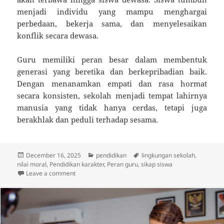
menjadi individu yang mampu menghargai
perbedaan, bekerja sama, dan menyelesaikan
konflik secara dewasa.
Guru memiliki peran besar dalam membentuk
generasi yang beretika dan berkepribadian baik.
Dengan menanamkan empati dan rasa hormat
secara konsisten, sekolah menjadi tempat lahirnya
manusia yang tidak hanya cerdas, tetapi juga
berakhlak dan peduli terhadap sesama.
Posted
Categories
Tags
December 16, 2025
pendidikan
lingkungan sekolah
,
on
nilai moral
,
Pendidikan karakter
,
Peran guru
,
sikap siswa
on Guru Menanamkan Nilai Empati Dan Rasa Hormat
Leave a comment