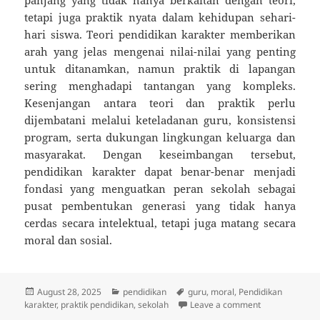
tetapi juga praktik nyata dalam kehidupan sehari-
hari siswa. Teori pendidikan karakter memberikan
arah yang jelas mengenai nilai-nilai yang penting
untuk ditanamkan, namun praktik di lapangan
sering menghadapi tantangan yang kompleks.
Kesenjangan antara teori dan praktik perlu
dijembatani melalui keteladanan guru, konsistensi
program, serta dukungan lingkungan keluarga dan
masyarakat. Dengan keseimbangan tersebut,
pendidikan karakter dapat benar-benar menjadi
fondasi yang menguatkan peran sekolah sebagai
pusat pembentukan generasi yang tidak hanya
cerdas secara intelektual, tetapi juga matang secara
moral dan sosial.
Posted
Categories
Tags
August 28, 2025
pendidikan
guru
,
moral
,
Pendidikan
on
on Pendidikan 
karakter
,
praktik pendidikan
,
sekolah
Leave a comment