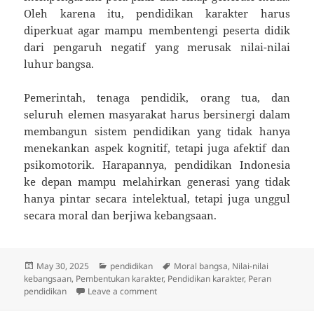
Oleh karena itu, pendidikan karakter harus
diperkuat agar mampu membentengi peserta didik
dari pengaruh negatif yang merusak nilai-nilai
luhur bangsa.
Pemerintah, tenaga pendidik, orang tua, dan
seluruh elemen masyarakat harus bersinergi dalam
membangun sistem pendidikan yang tidak hanya
menekankan aspek kognitif, tetapi juga afektif dan
psikomotorik. Harapannya, pendidikan Indonesia
ke depan mampu melahirkan generasi yang tidak
hanya pintar secara intelektual, tetapi juga unggul
secara moral dan berjiwa kebangsaan.
Posted
Categories
Tags
May 30, 2025
pendidikan
Moral bangsa
,
Nilai-nilai
on
kebangsaan
,
Pembentukan karakter
,
Pendidikan karakter
,
Peran
on Pendidikan dan Perannya dalam Me
pendidikan
Leave a comment