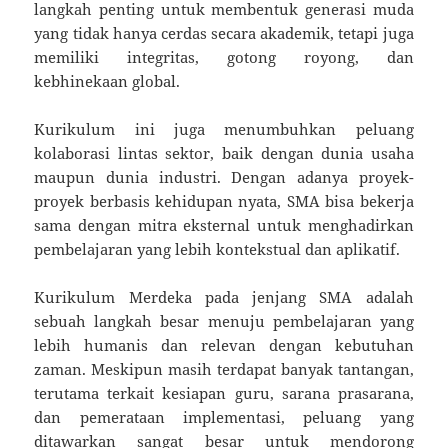
langkah penting untuk membentuk generasi muda
yang tidak hanya cerdas secara akademik, tetapi juga
memiliki integritas, gotong royong, dan
kebhinekaan global.
Kurikulum ini juga menumbuhkan peluang
kolaborasi lintas sektor, baik dengan dunia usaha
maupun dunia industri. Dengan adanya proyek-
proyek berbasis kehidupan nyata, SMA bisa bekerja
sama dengan mitra eksternal untuk menghadirkan
pembelajaran yang lebih kontekstual dan aplikatif.
Kurikulum Merdeka pada jenjang SMA adalah
sebuah langkah besar menuju pembelajaran yang
lebih humanis dan relevan dengan kebutuhan
zaman. Meskipun masih terdapat banyak tantangan,
terutama terkait kesiapan guru, sarana prasarana,
dan pemerataan implementasi, peluang yang
ditawarkan sangat besar untuk mendorong