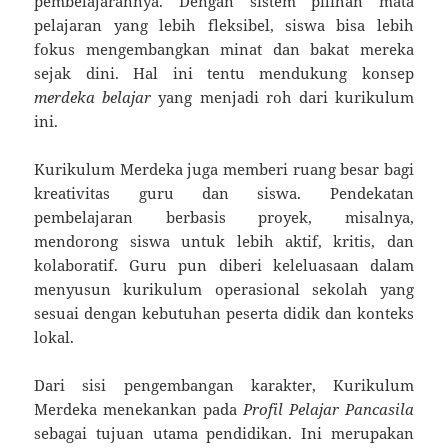
pembelajarannya. Dengan sistem pilihan mata
pelajaran yang lebih fleksibel, siswa bisa lebih
fokus mengembangkan minat dan bakat mereka
sejak dini. Hal ini tentu mendukung konsep
merdeka belajar
yang menjadi roh dari kurikulum
ini.
Kurikulum Merdeka juga memberi ruang besar bagi
kreativitas guru dan siswa. Pendekatan
pembelajaran berbasis proyek, misalnya,
mendorong siswa untuk lebih aktif, kritis, dan
kolaboratif. Guru pun diberi keleluasaan dalam
menyusun kurikulum operasional sekolah yang
sesuai dengan kebutuhan peserta didik dan konteks
lokal.
Dari sisi pengembangan karakter, Kurikulum
Merdeka menekankan pada
Profil Pelajar Pancasila
sebagai tujuan utama pendidikan. Ini merupakan