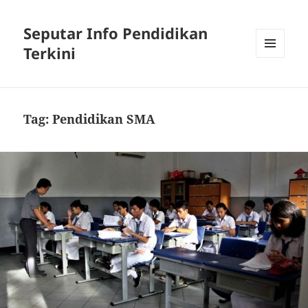
Seputar Info Pendidikan
Terkini
MENU
AND
WIDGETS
Tag:
Pendidikan SMA