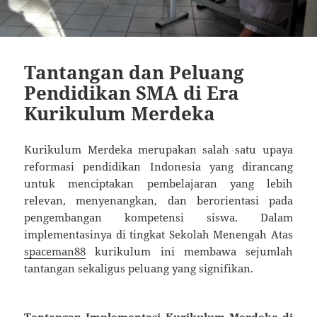
Tantangan dan Peluang
Pendidikan SMA di Era
Kurikulum Merdeka
Kurikulum Merdeka merupakan salah satu upaya
reformasi pendidikan Indonesia yang dirancang
untuk menciptakan pembelajaran yang lebih
relevan, menyenangkan, dan berorientasi pada
pengembangan kompetensi siswa. Dalam
implementasinya di tingkat Sekolah Menengah Atas
spaceman88
kurikulum ini membawa sejumlah
tantangan sekaligus peluang yang signifikan.
Tantangan Implementasi Kurikulum Merdeka di