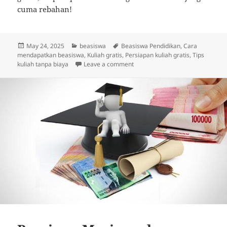
cuma rebahan!
Posted
Categories
Tags
May 24, 2025
beasiswa
Beasiswa Pendidikan
,
Cara
on
mendapatkan beasiswa
,
Kuliah gratis
,
Persiapan kuliah gratis
,
Tips
on Cara Mudah Mendapatkan Kul
kuliah tanpa biaya
Leave a comment