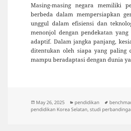
Masing-masing negara memiliki p
berbeda dalam mempersiapkan gen
unggul dalam efisiensi dan teknolo
menonjol dengan pendekatan yang l
adaptif. Dalam jangka panjang, ke
ditentukan oleh siapa yang paling c
mampu beradaptasi dengan dunia ya
Posted
Categories
Tags
May 26, 2025
pendidikan
benchmar
on
pendidikan Korea Selatan
,
studi perbanding