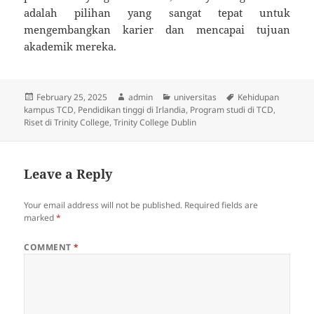
adalah pilihan yang sangat tepat untuk
mengembangkan karier dan mencapai tujuan
akademik mereka.
Posted
Author
Categories
Tags
February 25, 2025
admin
universitas
Kehidupan
on
kampus TCD
,
Pendidikan tinggi di Irlandia
,
Program studi di TCD
,
Riset di Trinity College
,
Trinity College Dublin
Leave a Reply
Your email address will not be published.
Required fields are
marked
*
COMMENT
*