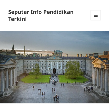
Seputar Info Pendidikan
Terkini
MENU
AND
WIDGETS