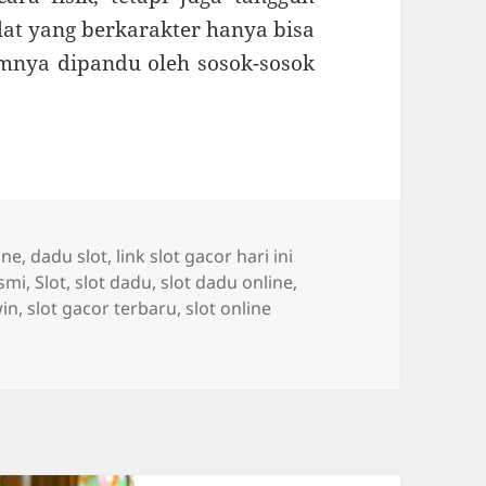
lat yang berkarakter hanya bisa
mnya dipandu oleh sosok-sosok
ine
,
dadu slot
,
link slot gacor hari ini
esmi
,
Slot
,
slot dadu
,
slot dadu online
,
win
,
slot gacor terbaru
,
slot online
h dalam Pendidikan Pencak Silat yang Berkarakter