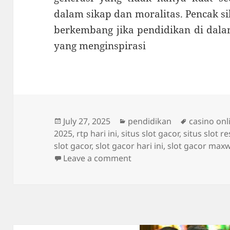
dalam sikap dan moralitas. Pencak si
berkembang jika pendidikan di dala
yang menginspirasi
Posted
Categories
Tags
July 27, 2025
pendidikan
casino onl
on
2025
,
rtp hari ini
,
situs slot gacor
,
situs slot r
slot gacor
,
slot gacor hari ini
,
slot gacor max
on Peran Guru dan Pelati
Leave a comment