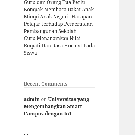
Guru dan Orang Tua Perlu
Kompak Membaca Bakat Anak
Mimpi Anak Negeri: Harapan
Pelajar terhadap Pemerataan
Pembangunan Sekolah
Guru Menanamkan Nilai
Empati Dan Rasa Hormat Pada
Siswa
Recent Comments
admin
on
Universitas yang
Mengembangkan Smart
Campus dengan IoT