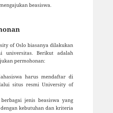
 mengajukan beasiswa.
honan
sity of Oslo biasanya dilakukan
i universitas. Berikut adalah
jukan permohonan:
ahasiswa harus mendaftar di
lui situs resmi University of
i berbagai jenis beasiswa yang
i dengan kebutuhan dan kriteria