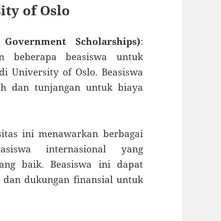
ity of Oslo
 Government Scholarships)
:
n beberapa beasiswa untuk
i University of Oslo. Beasiswa
ah dan tunjangan untuk biaya
sitas ini menawarkan berbagai
siswa internasional yang
ang baik. Beasiswa ini dapat
dan dukungan finansial untuk