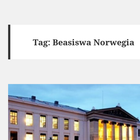
Tag:
Beasiswa Norwegia