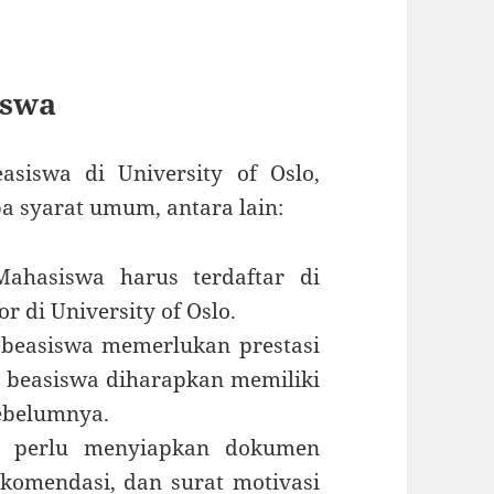
iswa
siswa di University of Oslo,
 syarat umum, antara lain:
Mahasiswa harus terdaftar di
r di University of Oslo.
 beasiswa memerlukan prestasi
 beasiswa diharapkan memiliki
ebelumnya.
a perlu menyiapkan dokumen
ekomendasi, dan surat motivasi