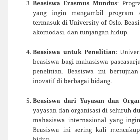
Beasiswa Erasmus Mundus
: Prog
yang ingin mengambil program st
termasuk di University of Oslo. Beas
akomodasi, dan tunjangan hidup.
Beasiswa untuk Penelitian
: Unive
beasiswa bagi mahasiswa pascasarja
penelitian. Beasiswa ini bertujua
inovatif di berbagai bidang.
Beasiswa dari Yayasan dan Organi
yayasan dan organisasi di seluruh 
mahasiswa internasional yang ingin 
Beasiswa ini sering kali mencaku
hidup.