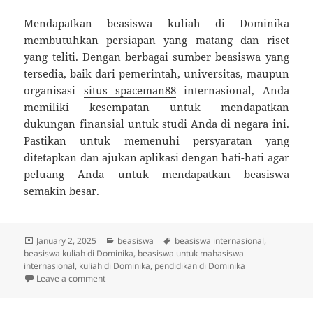
Mendapatkan beasiswa kuliah di Dominika
membutuhkan persiapan yang matang dan riset
yang teliti. Dengan berbagai sumber beasiswa yang
tersedia, baik dari pemerintah, universitas, maupun
organisasi
situs spaceman88
internasional, Anda
memiliki kesempatan untuk mendapatkan
dukungan finansial untuk studi Anda di negara ini.
Pastikan untuk memenuhi persyaratan yang
ditetapkan dan ajukan aplikasi dengan hati-hati agar
peluang Anda untuk mendapatkan beasiswa
semakin besar.
Posted
Categories
Tags
January 2, 2025
beasiswa
beasiswa internasional
,
on
beasiswa kuliah di Dominika
,
beasiswa untuk mahasiswa
internasional
,
kuliah di Dominika
,
pendidikan di Dominika
on Cara Mendapatkan Beasiswa Kuliah di Dominika
Leave a comment