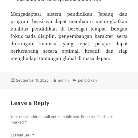
Mengadaptasi sistem pendidikan Jepang dan
program beasiswa dapat membantu meningkatkan
kualitas pendidikan di berbagai tempat. Dengan
fokus pada disiplin, pengembangan karakter, serta
dukungan finansial yang tepat, pelajar dapat
berkembang secara optimal, kreatif, dan siap
menghadapi tantangan global di masa depan.
Posted
Author
Categories
September 9, 2025
admin
pendidikan
on
Leave a Reply
Your email address will not be published.
Required fields are
marked
*
COMMENT
*