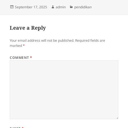
Posted
Author
Categories
September 17, 2025
admin
pendidikan
on
Leave a Reply
Your email address will not be published.
Required fields are
marked
*
COMMENT
*