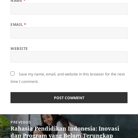
NAME
*
EMAIL
*
WEBSITE
Save my name, email, and website in this browser for the next
time I comment.
Post
PREVIOUS
navigation
Rahasia Pendidikan Indonesia: Inovasi
Previous
dan Program yang Belum Terungkap
post: