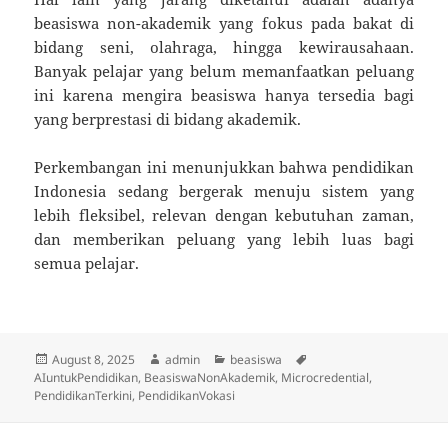
beasiswa non-akademik yang fokus pada bakat di
bidang seni, olahraga, hingga kewirausahaan.
Banyak pelajar yang belum memanfaatkan peluang
ini karena mengira beasiswa hanya tersedia bagi
yang berprestasi di bidang akademik.
Perkembangan ini menunjukkan bahwa pendidikan
Indonesia sedang bergerak menuju sistem yang
lebih fleksibel, relevan dengan kebutuhan zaman,
dan memberikan peluang yang lebih luas bagi
semua pelajar.
Posted
Author
Categories
Tags
August 8, 2025
admin
beasiswa
on
AIuntukPendidikan
,
BeasiswaNonAkademik
,
Microcredential
,
PendidikanTerkini
,
PendidikanVokasi