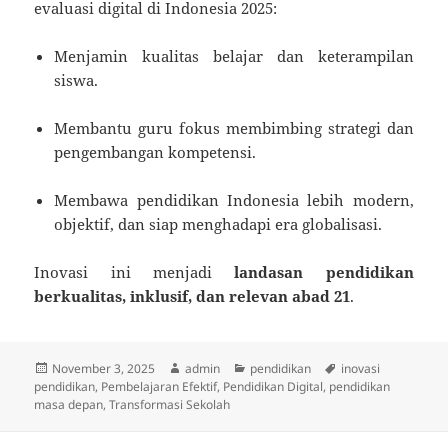
evaluasi digital di Indonesia 2025:
Menjamin kualitas belajar dan keterampilan
siswa.
Membantu guru fokus membimbing strategi dan
pengembangan kompetensi.
Membawa pendidikan Indonesia lebih modern,
objektif, dan siap menghadapi era globalisasi.
Inovasi ini menjadi
landasan pendidikan
berkualitas, inklusif, dan relevan abad 21
.
Posted
Author
Categories
Tags
November 3, 2025
admin
pendidikan
inovasi
on
pendidikan
,
Pembelajaran Efektif
,
Pendidikan Digital
,
pendidikan
masa depan
,
Transformasi Sekolah