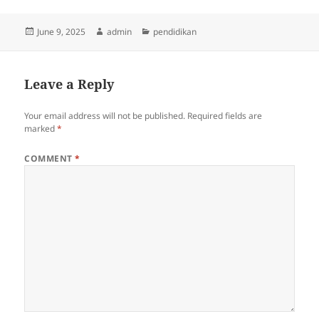
Posted
Author
Categories
June 9, 2025
admin
pendidikan
on
Leave a Reply
Your email address will not be published.
Required fields are
marked
*
COMMENT
*