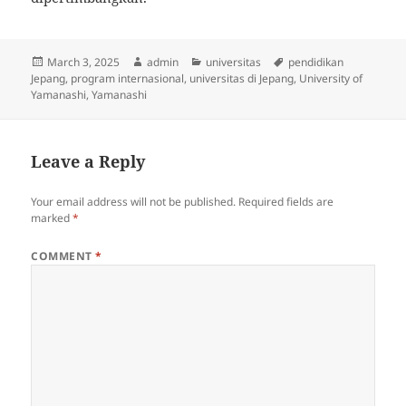
Posted
Author
Categories
Tags
March 3, 2025
admin
universitas
pendidikan
on
Jepang
,
program internasional
,
universitas di Jepang
,
University of
Yamanashi
,
Yamanashi
Leave a Reply
Your email address will not be published.
Required fields are
marked
*
COMMENT
*