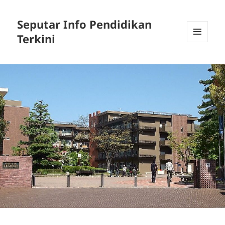
Seputar Info Pendidikan
Terkini
MENU
AND
WIDGETS