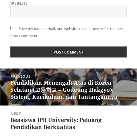
WEBSITE
Save my name, email, and website in this browser for the next
time I comment.
Post
PREVIOUS
navigation
Pendidikan Menengah Atas di Korea
Previous
Selatan (고등학교 – Godeung Hakgyo):
post:
Sistem, Kurikulum, dan Tantangannya
NEXT
Beasiswa IPB University: Peluang
Next
Pendidikan Berkualitas
post: