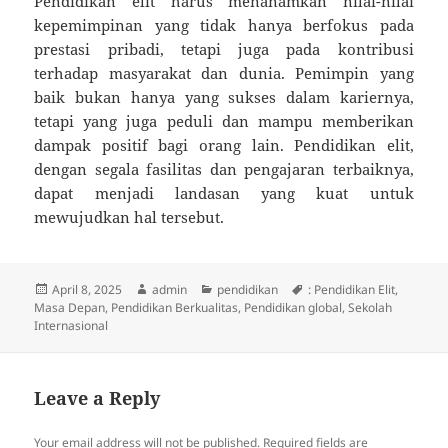
Pendidikan elit harus menanamkan nilai-nilai
kepemimpinan yang tidak hanya berfokus pada
prestasi pribadi, tetapi juga pada kontribusi
terhadap masyarakat dan dunia. Pemimpin yang
baik bukan hanya yang sukses dalam kariernya,
tetapi yang juga peduli dan mampu memberikan
dampak positif bagi orang lain. Pendidikan elit,
dengan segala fasilitas dan pengajaran terbaiknya,
dapat menjadi landasan yang kuat untuk
mewujudkan hal tersebut.
Posted
Author
Categories
Tags
April 8, 2025
admin
pendidikan
: Pendidikan Elit
,
on
Masa Depan
,
Pendidikan Berkualitas
,
Pendidikan global
,
Sekolah
Internasional
Leave a Reply
Your email address will not be published.
Required fields are