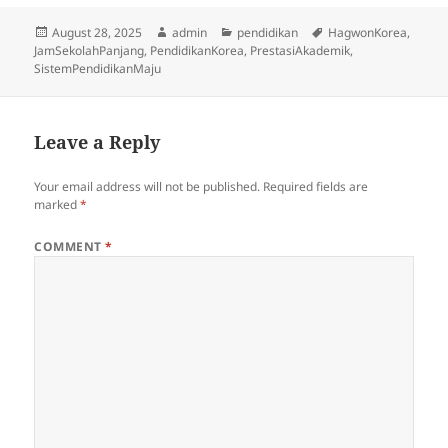
Posted
Author
Categories
Tags
August 28, 2025
admin
pendidikan
HagwonKorea
,
on
JamSekolahPanjang
,
PendidikanKorea
,
PrestasiAkademik
,
SistemPendidikanMaju
Leave a Reply
Your email address will not be published.
Required fields are
marked
*
COMMENT
*