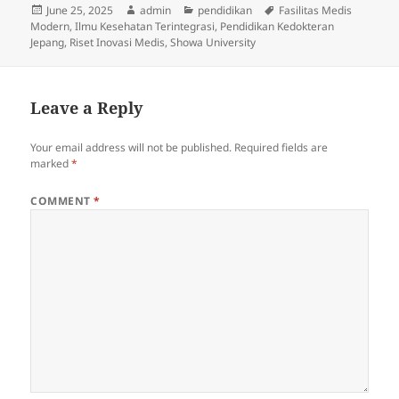
Posted
Author
Categories
Tags
June 25, 2025
admin
pendidikan
Fasilitas Medis
on
Modern
,
Ilmu Kesehatan Terintegrasi
,
Pendidikan Kedokteran
Jepang
,
Riset Inovasi Medis
,
Showa University
Leave a Reply
Your email address will not be published.
Required fields are
marked
*
COMMENT
*