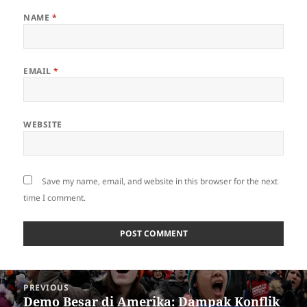
NAME
*
EMAIL
*
WEBSITE
Save my name, email, and website in this browser for the next
time I comment.
Post
PREVIOUS
navigation
Demo Besar di Amerika: Dampak Konflik
Previous