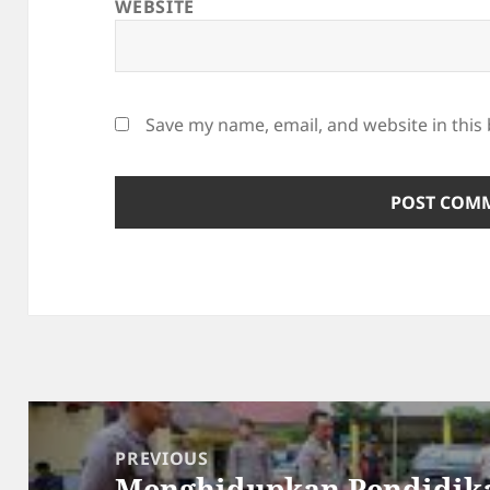
WEBSITE
Save my name, email, and website in this
Post
navigation
PREVIOUS
Menghidupkan Pendidik
Previous