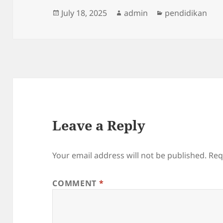
Posted
Author
Categories
July 18, 2025
admin
pendidikan
on
Leave a Reply
Your email address will not be published.
Req
COMMENT
*