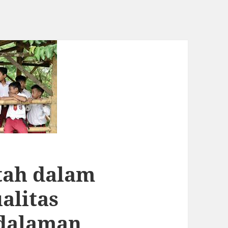
tah dalam
alitas
edalaman