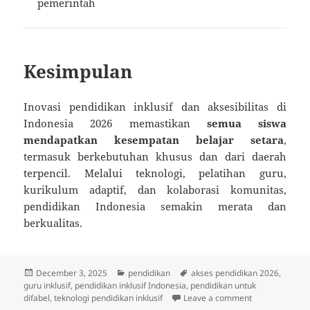
pemerintah
Kesimpulan
Inovasi pendidikan inklusif dan aksesibilitas di
Indonesia 2026 memastikan
semua siswa
mendapatkan kesempatan belajar setara
,
termasuk berkebutuhan khusus dan dari daerah
terpencil. Melalui teknologi, pelatihan guru,
kurikulum adaptif, dan kolaborasi komunitas,
pendidikan Indonesia semakin merata dan
berkualitas.
Posted
Categories
Tags
December 3, 2025
pendidikan
akses pendidikan 2026
,
on
guru inklusif
,
pendidikan inklusif Indonesia
,
pendidikan untuk
on Inovasi Pend
difabel
,
teknologi pendidikan inklusif
Leave a comment