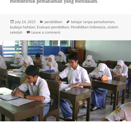
membentuk pemahaman yang mendalam.
Posted
Categories
Tags
July 24, 2025
pendidikan
belajar tanpa pemahaman
,
on
budaya hafalan
,
Evaluasi pendidikan
,
Pendidikan Indonesia
,
sistem
on “Sekolah Tapi Gak Belajar?”: Fenomena
sekolah
Leave a comment