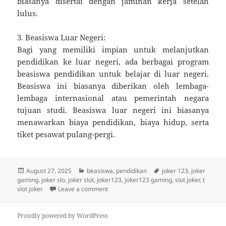
biasanya disertai dengan jaminan kerja setelah
lulus.
3. Beasiswa Luar Negeri:
Bagi yang memiliki impian untuk melanjutkan
pendidikan ke luar negeri, ada berbagai program
beasiswa pendidikan untuk belajar di luar negeri.
Beasiswa ini biasanya diberikan oleh lembaga-
lembaga internasional atau pemerintah negara
tujuan studi. Beasiswa luar negeri ini biasanya
menawarkan biaya pendidikan, biaya hidup, serta
tiket pesawat pulang-pergi.
Posted
Categories
Tags
August 27, 2025
beasiswa
,
pendidikan
joker 123
,
joker
on
gaming
,
joker slo
,
joker slot
,
joker123
,
joker123 gaming
,
slot joker
,
t
on Menyelami Dunia Pendidikan Modern
slot joker
Leave a comment
Proudly powered by WordPress