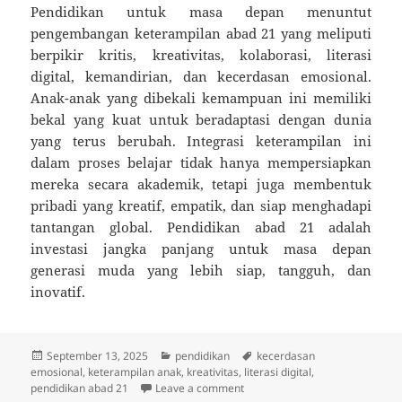
Pendidikan untuk masa depan menuntut
pengembangan keterampilan abad 21 yang meliputi
berpikir kritis, kreativitas, kolaborasi, literasi
digital, kemandirian, dan kecerdasan emosional.
Anak-anak yang dibekali kemampuan ini memiliki
bekal yang kuat untuk beradaptasi dengan dunia
yang terus berubah. Integrasi keterampilan ini
dalam proses belajar tidak hanya mempersiapkan
mereka secara akademik, tetapi juga membentuk
pribadi yang kreatif, empatik, dan siap menghadapi
tantangan global. Pendidikan abad 21 adalah
investasi jangka panjang untuk masa depan
generasi muda yang lebih siap, tangguh, dan
inovatif.
Posted
Categories
Tags
September 13, 2025
pendidikan
kecerdasan
on
emosional
,
keterampilan anak
,
kreativitas
,
literasi digital
,
on Pendidikan untuk Masa Depa
pendidikan abad 21
Leave a comment