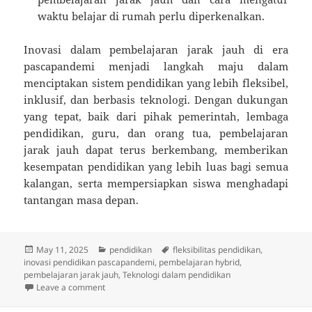
waktu belajar di rumah perlu diperkenalkan.
Inovasi dalam pembelajaran jarak jauh di era
pascapandemi menjadi langkah maju dalam
menciptakan sistem pendidikan yang lebih fleksibel,
inklusif, dan berbasis teknologi. Dengan dukungan
yang tepat, baik dari pihak pemerintah, lembaga
pendidikan, guru, dan orang tua, pembelajaran
jarak jauh dapat terus berkembang, memberikan
kesempatan pendidikan yang lebih luas bagi semua
kalangan, serta mempersiapkan siswa menghadapi
tantangan masa depan.
Posted
Categories
Tags
May 11, 2025
pendidikan
fleksibilitas pendidikan
,
on
inovasi pendidikan pascapandemi
,
pembelajaran hybrid
,
pembelajaran jarak jauh
,
Teknologi dalam pendidikan
on Inovasi dalam Pembelajaran Jarak Jauh di Era Pa
Leave a comment