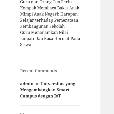
Guru dan Orang Tua Perlu
Kompak Membaca Bakat Anak
Mimpi Anak Negeri: Harapan
Pelajar terhadap Pemerataan
Pembangunan Sekolah
Guru Menanamkan Nilai
Empati Dan Rasa Hormat Pada
Siswa
Recent Comments
admin
on
Universitas yang
Mengembangkan Smart
Campus dengan IoT