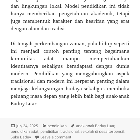
dan lingkungan lokal. Model pendidikan ini tidak
hanya memberikan pengetahuan akademik, tetapi
juga membentuk karakter dan kearifan yang erat
dengan alam dan tradisi.
Di tengah perkembangan zaman, pola hidup seperti
ini menjadi contoh penting tentang bagaimana
komunitas adat mampu mempertahankan
identitasnya sekaligus beradaptasi dengan dunia
modern. Pendidikan yang menggabungkan aspek
tradisional dan modern ini berperan penting dalam
menjaga kelangsungan budaya sekaligus membuka
peluang masa depan yang lebih baik bagi anak-anak
Baduy Luar.
Posted
Categories
Tags
July 24, 2025
pendidikan
anak-anak Baduy Luar
,
on
pendidikan adat
,
pendidikan tradisional
,
sekolah di desa terpencil
,
on Sekolah Sambil Mengembala: Potret
Suku Baduy
Leave a comment