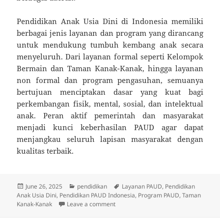
Pendidikan Anak Usia Dini di Indonesia memiliki
berbagai jenis layanan dan program yang dirancang
untuk mendukung tumbuh kembang anak secara
menyeluruh. Dari layanan formal seperti Kelompok
Bermain dan Taman Kanak-Kanak, hingga layanan
non formal dan program pengasuhan, semuanya
bertujuan menciptakan dasar yang kuat bagi
perkembangan fisik, mental, sosial, dan intelektual
anak. Peran aktif pemerintah dan masyarakat
menjadi kunci keberhasilan PAUD agar dapat
menjangkau seluruh lapisan masyarakat dengan
kualitas terbaik.
Posted
Categories
Tags
June 26, 2025
pendidikan
Layanan PAUD
,
Pendidikan
on
Anak Usia Dini
,
Pendidikan PAUD Indonesia
,
Program PAUD
,
Taman
on Jenis Layanan dan Program Pendid
Kanak-Kanak
Leave a comment