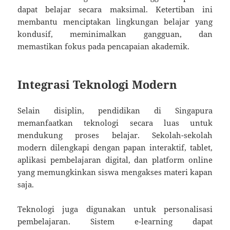
dapat belajar secara maksimal. Ketertiban ini
membantu menciptakan lingkungan belajar yang
kondusif, meminimalkan gangguan, dan
memastikan fokus pada pencapaian akademik.
Integrasi Teknologi Modern
Selain disiplin, pendidikan di Singapura
memanfaatkan teknologi secara luas untuk
mendukung proses belajar. Sekolah-sekolah
modern dilengkapi dengan papan interaktif, tablet,
aplikasi pembelajaran digital, dan platform online
yang memungkinkan siswa mengakses materi kapan
saja.
Teknologi juga digunakan untuk personalisasi
pembelajaran. Sistem e-learning dapat