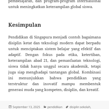
pembelajaran, dan program-program internasional
untuk meningkatkan keterampilan global siswa.
Kesimpulan
Pendidikan di Singapura menjadi contoh bagaimana
disiplin ketat dan teknologi modern dapat berpadu
untuk menciptakan sistem belajar yang efektif dan
adaptif. Dengan fokus pada etika, ketertiban,
keterampilan abad 21, dan pemanfaatan teknologi,
siswa tidak hanya unggul secara akademik, tetapi
juga siap menghadapi tantangan global. Kombinasi
ini menunjukkan bahwa pendidikan yang
terstruktur dan inovatif mampu membentuk
generasi muda yang kompeten, disiplin, dan kreatif.
Posted
Categories
Tags
September 13, 2025
pendidikan
disiplin sekolah
,