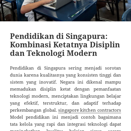
Pendidikan di Singapura:
Kombinasi Ketatnya Disiplin
dan Teknologi Modern
Pendidikan di Singapura sering menjadi sorotan
dunia karena kualitasnya yang konsisten tinggi dan
sistem yang inovatif. Negara ini dikenal mampu
memadukan disiplin ketat dengan pemanfaatan
teknologi modern, menciptakan lingkungan belajar
yang efektif, terstruktur, dan adaptif terhadap
perkembangan global.
singapore kitchen contractors
Model pendidikan ini menjadi contoh bagaimana
tata kelola yang rapi dan integrasi teknologi dapat
meningkatkan kualitas belajar siswa secara