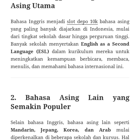
Asing Utama
Bahasa Inggris menjadi
slot depo 10k
bahasa asing
yang paling banyak diajarkan di Indonesia, mulai
dari tingkat sekolah dasar hingga perguruan tinggi.
Banyak sekolah menyertakan
English as a Second
Language (ESL)
dalam kurikulum mereka untuk
meningkatkan kemampuan berbicara, membaca,
menulis, dan memahami bahasa internasional ini.
2. Bahasa Asing Lain yang
Semakin Populer
Selain bahasa Inggris, bahasa asing lain seperti
Mandarin, Jepang, Korea, dan Arab
mulai
diperkenalkan di beberapa sekolah dan kursus. Hal