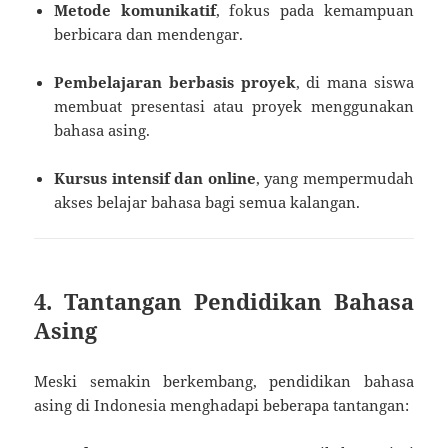
Metode komunikatif
, fokus pada kemampuan
berbicara dan mendengar.
Pembelajaran berbasis proyek
, di mana siswa
membuat presentasi atau proyek menggunakan
bahasa asing.
Kursus intensif dan online
, yang mempermudah
akses belajar bahasa bagi semua kalangan.
4. Tantangan Pendidikan Bahasa
Asing
Meski semakin berkembang, pendidikan bahasa
asing di Indonesia menghadapi beberapa tantangan: