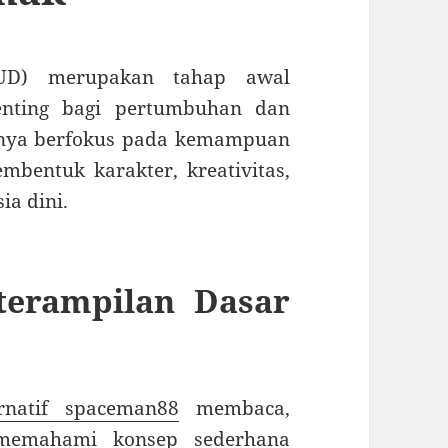
AUD) merupakan tahap awal
enting bagi pertumbuhan dan
anya berfokus pada kemampuan
mbentuk karakter, kreativitas,
ia dini.
terampilan Dasar
ernatif spaceman88
membaca,
a memahami konsep sederhana