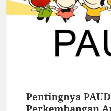
Pentingnya PAUD
Perkembangan A