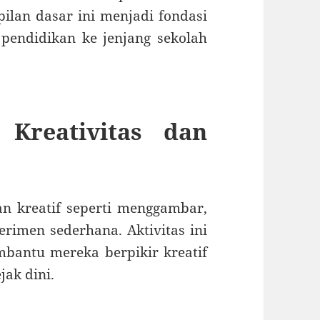
pilan dasar ini menjadi fondasi
pendidikan ke jenjang sekolah
Kreativitas dan
n kreatif seperti menggambar,
rimen sederhana. Aktivitas ini
bantu mereka berpikir kreatif
ak dini.