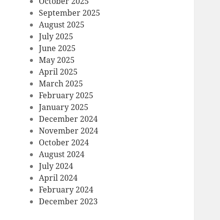
October 2025
September 2025
August 2025
July 2025
June 2025
May 2025
April 2025
March 2025
February 2025
January 2025
December 2024
November 2024
October 2024
August 2024
July 2024
April 2024
February 2024
December 2023