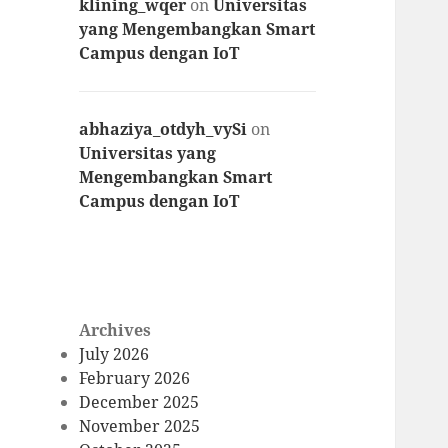
klining_wqer
on
Universitas
yang Mengembangkan Smart
Campus dengan IoT
abhaziya_otdyh_vySi
on
Universitas yang
Mengembangkan Smart
Campus dengan IoT
Archives
July 2026
February 2026
December 2025
November 2025