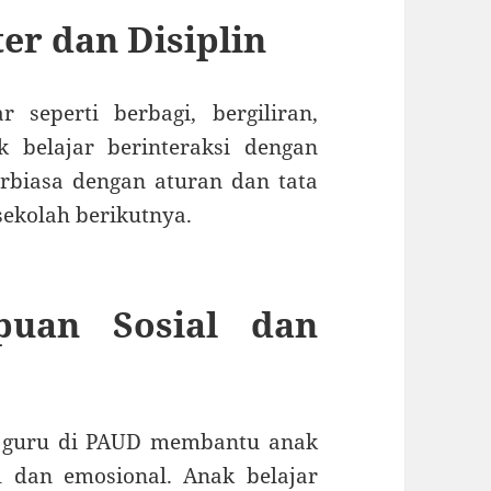
r dan Disiplin
 seperti berbagi, bergiliran,
k belajar berinteraksi dengan
rbiasa dengan aturan dan tata
sekolah berikutnya.
puan Sosial dan
n guru di PAUD membantu anak
dan emosional. Anak belajar