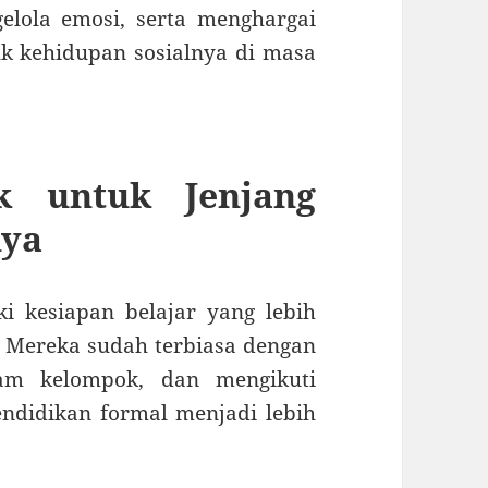
elola emosi, serta menghargai
uk kehidupan sosialnya di masa
k untuk Jenjang
nya
 kesiapan belajar yang lebih
. Mereka sudah terbiasa dengan
alam kelompok, dan mengikuti
endidikan formal menjadi lebih