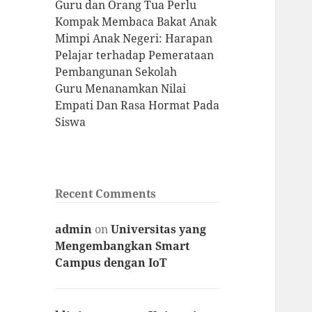
Guru dan Orang Tua Perlu
Kompak Membaca Bakat Anak
Mimpi Anak Negeri: Harapan
Pelajar terhadap Pemerataan
Pembangunan Sekolah
Guru Menanamkan Nilai
Empati Dan Rasa Hormat Pada
Siswa
Recent Comments
admin
on
Universitas yang
Mengembangkan Smart
Campus dengan IoT