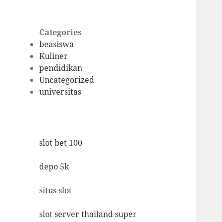
Categories
beasiswa
Kuliner
pendidikan
Uncategorized
universitas
slot bet 100
depo 5k
situs slot
slot server thailand super