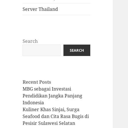
Server Thailand
Search
SEARCH
Recent Posts
MBG sebagai Investasi
Pendidikan Jangka Panjang
Indonesia
Kuliner Khas Sinjai, Surga
Seafood dan Cita Rasa Bugis di
Pesisir Sulawesi Selatan