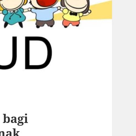
 bagi
nak