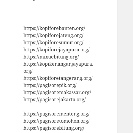
https://kopiforebanten.org/
https://kopiforejateng.org/
https://kopiforesumut.org/
https://kopiforejayapura.org/
https://mixuebitung.org/
https://kopikenanganjayapura.
org/
https://kopiforetangerang.org/
https://pagisorepik.org/
https://pagisoremakassar.org/
https://pagisorejakarta.org/
https://pagisorementeng.org/
https://pagisoretomohon.org/
https://pagisorebitung.org/