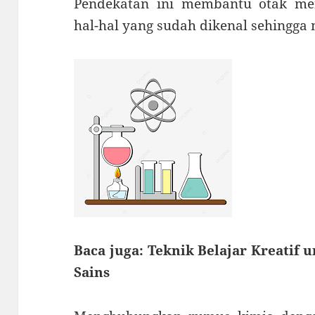
Pendekatan ini membantu otak me
hal-hal yang sudah dikenal sehingg
Baca juga: Teknik Belajar Kreatif 
Sains