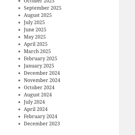
October 2025
September 2025
August 2025
July 2025
June 2025
May 2025
April 2025
March 2025
February 2025
January 2025
December 2024
November 2024
October 2024
August 2024
July 2024
April 2024
February 2024
December 2023