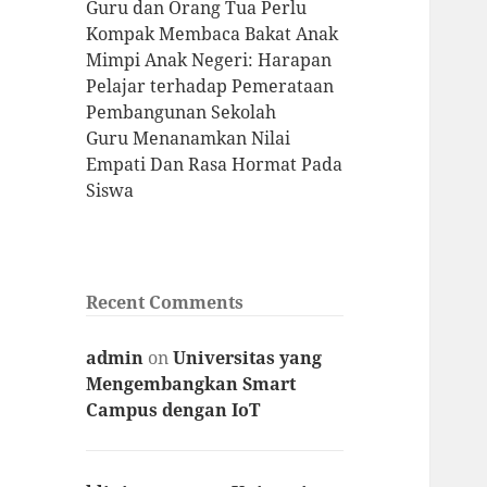
Guru dan Orang Tua Perlu
Kompak Membaca Bakat Anak
Mimpi Anak Negeri: Harapan
Pelajar terhadap Pemerataan
Pembangunan Sekolah
Guru Menanamkan Nilai
Empati Dan Rasa Hormat Pada
Siswa
Recent Comments
admin
on
Universitas yang
Mengembangkan Smart
Campus dengan IoT