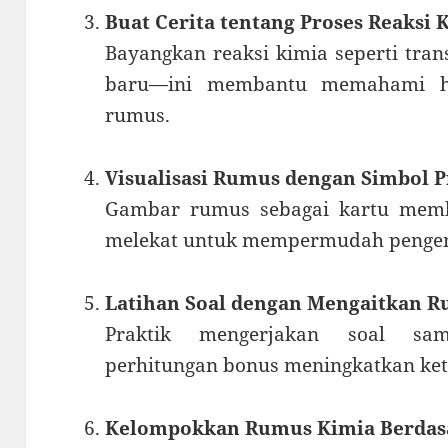
Buat Cerita tentang Proses Reaksi 
Bayangkan reaksi kimia seperti tra
baru—ini membantu memahami h
rumus.
Visualisasi Rumus dengan Simbol 
Gambar rumus sebagai kartu mem
melekat untuk mempermudah pengen
Latihan Soal dengan Mengaitkan 
Praktik mengerjakan soal sa
perhitungan bonus meningkatkan ke
Kelompokkan Rumus Kimia Berdasa