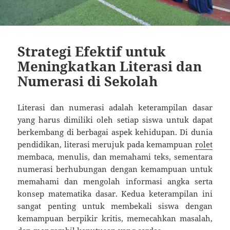
Strategi Efektif untuk
Meningkatkan Literasi dan
Numerasi di Sekolah
Literasi dan numerasi adalah keterampilan dasar
yang harus dimiliki oleh setiap siswa untuk dapat
berkembang di berbagai aspek kehidupan. Di dunia
pendidikan, literasi merujuk pada kemampuan
rolet
membaca, menulis, dan memahami teks, sementara
numerasi berhubungan dengan kemampuan untuk
memahami dan mengolah informasi angka serta
konsep matematika dasar. Kedua keterampilan ini
sangat penting untuk membekali siswa dengan
kemampuan berpikir kritis, memecahkan masalah,