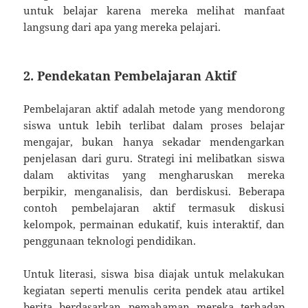
untuk belajar karena mereka melihat manfaat
langsung dari apa yang mereka pelajari.
2. Pendekatan Pembelajaran Aktif
Pembelajaran aktif adalah metode yang mendorong
siswa untuk lebih terlibat dalam proses belajar
mengajar, bukan hanya sekadar mendengarkan
penjelasan dari guru. Strategi ini melibatkan siswa
dalam aktivitas yang mengharuskan mereka
berpikir, menganalisis, dan berdiskusi. Beberapa
contoh pembelajaran aktif termasuk diskusi
kelompok, permainan edukatif, kuis interaktif, dan
penggunaan teknologi pendidikan.
Untuk literasi, siswa bisa diajak untuk melakukan
kegiatan seperti menulis cerita pendek atau artikel
berita berdasarkan pemahaman mereka terhadap