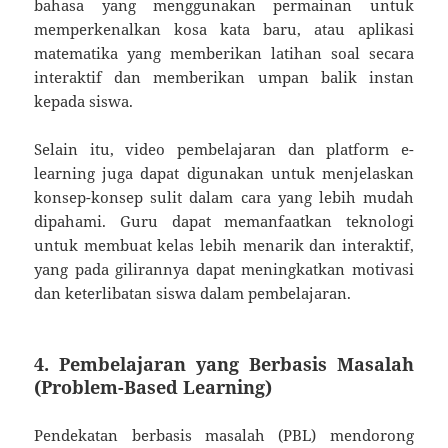
bahasa yang menggunakan permainan untuk
memperkenalkan kosa kata baru, atau aplikasi
matematika yang memberikan latihan soal secara
interaktif dan memberikan umpan balik instan
kepada siswa.
Selain itu, video pembelajaran dan platform e-
learning juga dapat digunakan untuk menjelaskan
konsep-konsep sulit dalam cara yang lebih mudah
dipahami. Guru dapat memanfaatkan teknologi
untuk membuat kelas lebih menarik dan interaktif,
yang pada gilirannya dapat meningkatkan motivasi
dan keterlibatan siswa dalam pembelajaran.
4. Pembelajaran yang Berbasis Masalah
(Problem-Based Learning)
Pendekatan berbasis masalah (PBL) mendorong