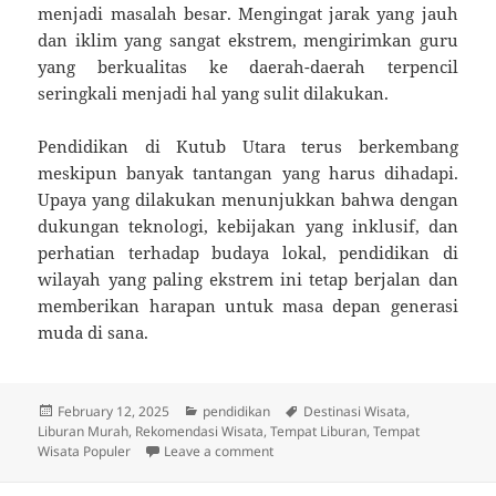
menjadi masalah besar. Mengingat jarak yang jauh
dan iklim yang sangat ekstrem, mengirimkan guru
yang berkualitas ke daerah-daerah terpencil
seringkali menjadi hal yang sulit dilakukan.
Pendidikan di Kutub Utara terus berkembang
meskipun banyak tantangan yang harus dihadapi.
Upaya yang dilakukan menunjukkan bahwa dengan
dukungan teknologi, kebijakan yang inklusif, dan
perhatian terhadap budaya lokal, pendidikan di
wilayah yang paling ekstrem ini tetap berjalan dan
memberikan harapan untuk masa depan generasi
muda di sana.
Posted
Categories
Tags
February 12, 2025
pendidikan
Destinasi Wisata
,
on
Liburan Murah
,
Rekomendasi Wisata
,
Tempat Liburan
,
Tempat
on Mendidik di Wilayah Paling Ekstr
Wisata Populer
Leave a comment