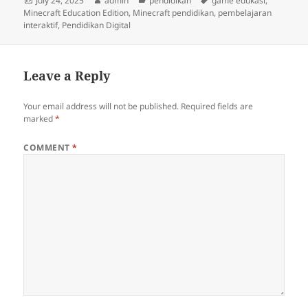
July 24, 2025
admin
pendidikan
game edukasi
,
on
Minecraft Education Edition
,
Minecraft pendidikan
,
pembelajaran
interaktif
,
Pendidikan Digital
Leave a Reply
Your email address will not be published.
Required fields are
marked
*
COMMENT
*